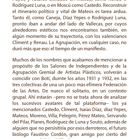
Rodríguez Luna, o en Moscú como Castedo. Reconstruir
el itinerario político y vital de Mateos es tarea ardua.
Tanto él, como Caneja, Díaz Yepes o Rodríguez Luna,
pronto iban a andar del lado de Vallecas, por cuyos
alrededores estéticos nos encontramos también, en
algún momento de su trayectoria, con los valencianos
Climent y Renau. La Agrupación, en cualquier caso, no
duró más que eso: el tiempo de un manifiesto.
Muchos de los nombres que acabamos de mencionar a
propósito de los Salones de Independientes y de la
Agrupación Gremial de Artistas Plásticos, volverán a
coincidir con Botí, durnte los años 1931 y 1932, en las
tres colectivas de una un poco más efímera Federación
de las Artes. De nueco el solitario, en un contexto
grupal. Ahí estarán –pero no se trata ahora de analizar
los sucesivos avatares de tal plataforma– los ya
mencionados Castedo, Climent, Isaías Díaz, díaz Yepes,
Mateos, Moreno, Villa, Pelegrín, Pérez Mateo, Servando
del Pilar, Planes, Rodríguez de Luna y Souto, además de
alguien que no persisitiría por esos derroteros, el futuro
biólogo Faustino Cordón, gran amigo por cierto del