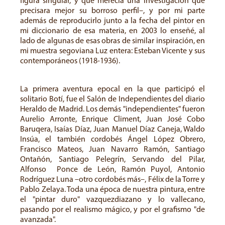
figura singular, y que merecía una investigación que
precisara mejor su borroso perfil–, y por mi parte
además de reproducirlo junto a la fecha del pintor en
mi diccionario de esa materia, en 2003 lo enseñé, al
lado de algunas de esas obras de similar inspiración, en
mi muestra segoviana Luz entera: Esteban Vicente y sus
contemporáneos (1918-1936).
La primera aventura epocal en la que participó el
solitario Botí, fue el Salón de Independientes del diario
Heraldo de Madrid. Los demás "independientes" fueron
Aurelio Arronte, Enrique Climent, Juan José Cobo
Baruqera, Isaías Díaz, Juan Manuel Díaz Caneja, Waldo
Insúa, el también cordobés Ángel López Obrero,
Francisco Mateos, Juan Navarro Ramón, Santiago
Ontañón, Santiago Pelegrín, Servando del Pilar,
Alfonso Ponce de León, Ramón Puyol, Antonio
Rodríguez Luna –otro cordobés más–, Félix de la Torre y
Pablo Zelaya. Toda una época de nuestra pintura, entre
el "pintar duro" vazquezdiazano y lo vallecano,
pasando por el realismo mágico, y por el grafismo "de
avanzada".