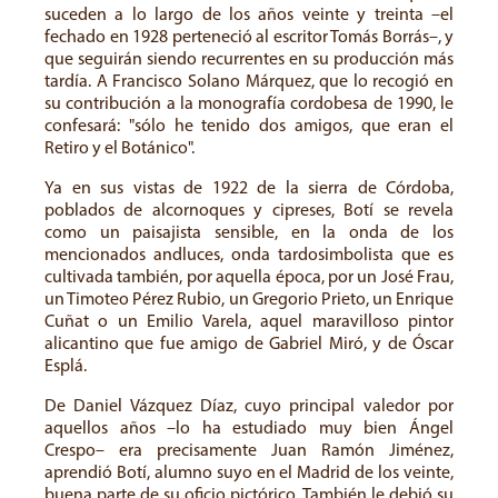
suceden a lo largo de los años veinte y treinta –el
fechado en 1928 perteneció al escritor Tomás Borrás–, y
que seguirán siendo recurrentes en su producción más
tardía. A Francisco Solano Márquez, que lo recogió en
su contribución a la monografía cordobesa de 1990, le
confesará: "sólo he tenido dos amigos, que eran el
Retiro y el Botánico".
Ya en sus vistas de 1922 de la sierra de Córdoba,
poblados de alcornoques y cipreses, Botí se revela
como un paisajista sensible, en la onda de los
mencionados andluces, onda tardosimbolista que es
cultivada también, por aquella época, por un José Frau,
un Timoteo Pérez Rubio, un Gregorio Prieto, un Enrique
Cuñat o un Emilio Varela, aquel maravilloso pintor
alicantino que fue amigo de Gabriel Miró, y de Óscar
Esplá.
De Daniel Vázquez Díaz, cuyo principal valedor por
aquellos años –lo ha estudiado muy bien Ángel
Crespo– era precisamente Juan Ramón Jiménez,
aprendió Botí, alumno suyo en el Madrid de los veinte,
buena parte de su oficio pictórico. También le debió su