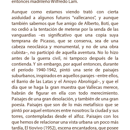
entonces madrileño Wilfredo Lam.
Aunque como estamos viendo trató con cierta
asiduidad a algunos futuros "vallecanos", y aunque
también sabemos que fue amigo de Alberto, Botí, que
no cedió a la tentación de meterse por la senda de las
vanguardias –es significativo que una copia suya
temprana de Picasso, que se conserva, sea de una
cabeza neoclásica y monumental, y no de una obra
cubista–, no participó de aquella aventura. No lo hizo
antes de la guerra civil, ni tampoco después de la
contienda. Y sin embargo, por aquel entonces, durante
el período 1940-1942, pintó una serie de paisajes
suburbanos, inspirados en aquellos parajes –entre ellos,
el Barrio de las Latas y el Arroyo Abroñigal–, y que el
día que se haga la gran muestra que Vallecas merece,
habrán de figurar en ella con todo merecimiento.
Paisajes de una gran desolación, y también de una gran
poesía. Paisajes que son de lo más metafísico que se
pintó por aquel entonces entre nosotros: la ciudad y sus
torres, contempladas desde el alfoz. Paisajes con los
que hemos de relacionar una vista urbana un poco más
tardía, El tiovivo (1952), escena encantadora, que posee