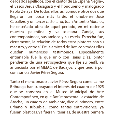
de los dos apellidos, con el cantor de La España Negra–,
el vasco Jesús Olasagasti y el hondureño y malogrado
Pablo Zelaya. De todos ellos, así comode otros dos que
llegaron un poco más tarde, el onubense José
Caballero y un tercer castellano, Juan Antontio Morales,
he enseñado obra de aquel período, en mi reciente
muestra palentina y vallisoletana Caneja, sus
contemporáneos, sus amigos y su estela. Estrecha fue,
ciertamente, la relación de todos estos pintores con su
maestro, y entre sí. De la amistad de Boti con todos ellos
quedan numerosos testimonios. Especialmente
entrañable fue la que unió con Isaías Díaz, pintor
pendiente de una retrospectiva que fije su perfil, ya
anunciada por el MEIAC de Badajoz, y que tendrá por
comisario a Javier Pérez Segura.
Tanto el mencionado Javier Pérez Segura como Jaime
Brihuega han subrayado el interés del cuadro de 1925
que se conserva en el Museo Municipal de Arte
Contemporáneo, en que Botí representa La estación de
Atocha, un cuadro de ambiente, dice el primero, entre
urbano y suburbial, como tantas entrevisiones, ya
fueran plásticas, ya fueran literarias, de nuestra primera