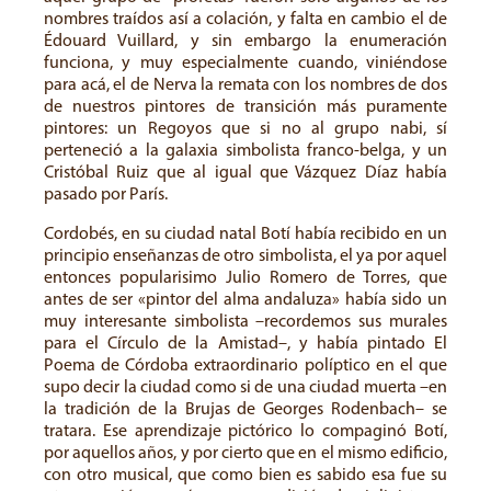
nombres traídos así a colación, y falta en cambio el de
Édouard Vuillard, y sin embargo la enumeración
funciona, y muy especialmente cuando, viniéndose
para acá, el de Nerva la remata con los nombres de dos
de nuestros pintores de transición más puramente
pintores: un Regoyos que si no al grupo nabi, sí
perteneció a la galaxia simbolista franco-belga, y un
Cristóbal Ruiz que al igual que Vázquez Díaz había
pasado por París.
Cordobés, en su ciudad natal Botí había recibido en un
principio enseñanzas de otro simbolista, el ya por aquel
entonces popularisimo Julio Romero de Torres, que
antes de ser «pintor del alma andaluza» había sido un
muy interesante simbolista –recordemos sus murales
para el Círculo de la Amistad–, y había pintado El
Poema de Córdoba extraordinario políptico en el que
supo decir la ciudad como si de una ciudad muerta –en
la tradición de la Brujas de Georges Rodenbach– se
tratara. Ese aprendizaje pictórico lo compaginó Botí,
por aquellos años, y por cierto que en el mismo edificio,
con otro musical, que como bien es sabido esa fue su