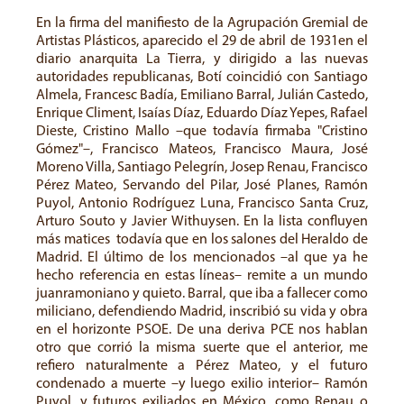
En la firma del manifiesto de la Agrupación Gremial de
Artistas Plásticos, aparecido el 29 de abril de 1931en el
diario anarquita La Tierra, y dirigido a las nuevas
autoridades republicanas, Botí coincidió con Santiago
Almela, Francesc Badía, Emiliano Barral, Julián Castedo,
Enrique Climent, Isaías Díaz, Eduardo Díaz Yepes, Rafael
Dieste, Cristino Mallo –que todavía firmaba "Cristino
Gómez"–, Francisco Mateos, Francisco Maura, José
Moreno Villa, Santiago Pelegrín, Josep Renau, Francisco
Pérez Mateo, Servando del Pilar, José Planes, Ramón
Puyol, Antonio Rodríguez Luna, Francisco Santa Cruz,
Arturo Souto y Javier Withuysen. En la lista confluyen
más matices todavía que en los salones del Heraldo de
Madrid. El último de los mencionados –al que ya he
hecho referencia en estas líneas– remite a un mundo
juanramoniano y quieto. Barral, que iba a fallecer como
miliciano, defendiendo Madrid, inscribió su vida y obra
en el horizonte PSOE. De una deriva PCE nos hablan
otro que corrió la misma suerte que el anterior, me
refiero naturalmente a Pérez Mateo, y el futuro
condenado a muerte –y luego exilio interior– Ramón
Puyol, y futuros exiliados en México, como Renau o