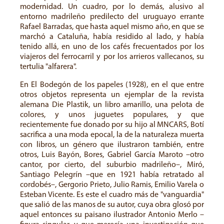
modernidad. Un cuadro, por lo demás, alusivo al
entorno madrileño predilecto del uruguayo errante
Rafael Barradas, que hasta aquel mismo año, en que se
marchó a Cataluña, había residido al lado, y había
tenido allá, en uno de los cafés frecuentados por los
viajeros del ferrocarril y por los arrieros vallecanos, su
tertulia "alfarera".
En El Bodegón de los papeles (1928), en el que entre
otros objetos representa un ejemplar de la revista
alemana Die Plastik, un libro amarillo, una pelota de
colores, y unos juguetes populares, y que
recientemente fue donado por su hijo al MNCARS, Botí
sacrifica a una moda epocal, la de la naturaleza muerta
con libros, un género que ilustraron también, entre
otros, Luis Bayón, Bores, Gabriel García Maroto –otro
cantor, por cierto, del suburbio madrileño–, Miró,
Santiago Pelegrín –que en 1921 había retratado al
cordobés–, Gergorio Prieto, Julio Ramis, Emilio Varela o
Esteban Vicente. Es este el cuadro más de "vanguardia"
que salió de las manos de su autor, cuya obra glosó por
aquel entonces su paisano ilustrador Antonio Merlo –