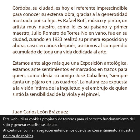
Córdoba, su ciudad, es hoy el referente imprescindible
para conocer su extensa obra, gracias a la generosidad
mostrada por su hijo. Es Rafael Botí, músico y pintor, un
artista muy nuestro, como lo es su paisano y primer
maestro, Julio Romero de Torres. No en vano, fue en su
ciudad, cuando en 1923 realizó su primera exposición y
ahora, casi cien años después, asistimos al compendio
acumulado de toda una vida dedicada al arte.
Estamos ante algo más que una Exposición antológica,
estamos ante sentimientos enmarcados en trazos para
quien, como decía su amigo José Caballero, “siempre
canta un pájaro en sus cuadros”. La naturaleza expuesta
a la visión íntima de la inquietud y el embrujo de quien
sintió la sensibilidad de la viola y el pincel.
Juan Carlos León Brázquez
Periodista y bibliógrafo
Esta web utiliza cookies propias y de terceros para el correcto funcionamiento del
Nerva, junio de 2020
sitio y generar estadísticas de uso.
Al continuar con la navegación entendemos que da su consentimiento a nuestra
política de cookies
.