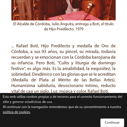
El Alcalde de Córdoba, Julio Anguita, entrega a Botí, el título
de Hijo Predilecto. 1979
... Rafael Botí, Hijo Predilecto y medalla de Oro de
Córdoba, a sus 93 años, su pincel, su mirada, todavía
recuerdan y se emocionan con la Córdoba barojiana de
su infancia. Pero Botí, "Culto y liturgia de domingo
festivo", es algo más. Es la amabilidad, la exquisitez, la
sobriedad. Desdénico con las glorias que se le acreditan
(Medalla de Plata al Mérito de las Bellas Artes).
Humanísima sabiduría, devocionario íntimo, reducto
vital de casi un siglo. Luz, música y color. Rafael Botí.
Esta web utiliza cookies propias y de terceros para el correcto funcionamiento del
La Tribuna. Mayo 1993
sitio y generar estadísticas de uso.
Al continuar con la navegación entendemos que da su consentimiento a nuestra
política de cookies
.
Continuar